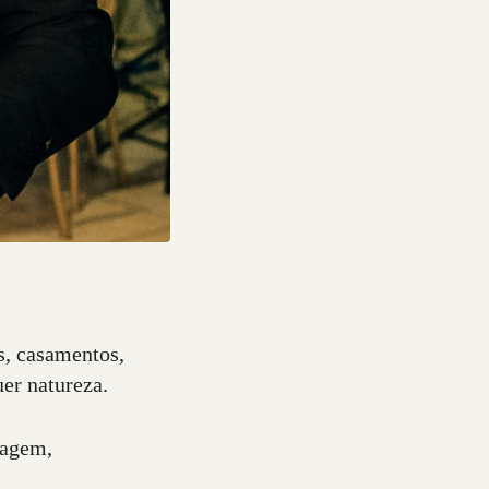
s, casamentos,
uer natureza.
tagem,