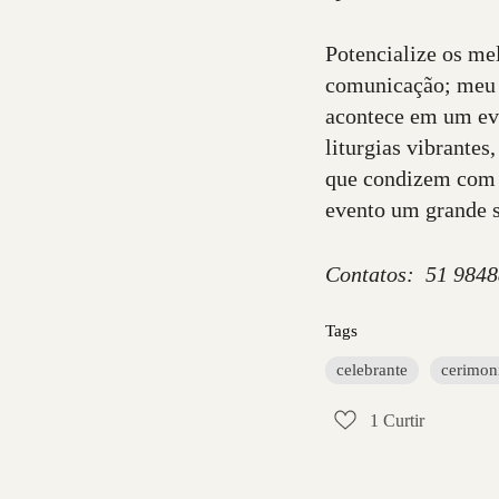
Potencialize os me
comunicação; meu t
acontece em um even
liturgias vibrantes
que condizem com o
evento um grande 
Contatos: 51 9848
Tags
celebrante
cerimoni
1
Curtir