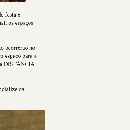
e festa e
nal, os espaços
to ocorrerão no
um espaço para a
 uma DISTÂNCIA
cialize os