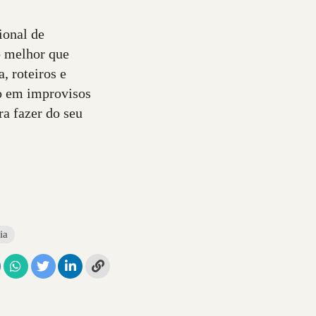
ional de
o melhor que
, roteiros e
do em improvisos
a fazer do seu
ia