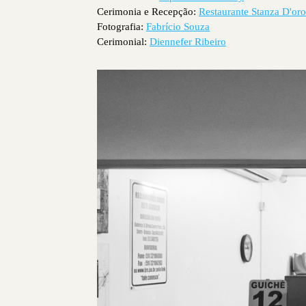
Cerimonia e Recepção:
Restaurante Stanza D'oro
Fotografia:
Fabrício Souza
Cerimonial:
Diennefer Ribeiro