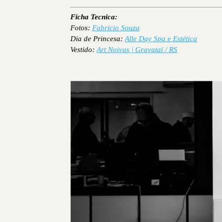
Ficha Tecnica:
Fotos:
Fabrício Souza
Dia de Princesa:
Alle Day Spa e Estética
Vestido:
Art Noivas | Gravataí / RS